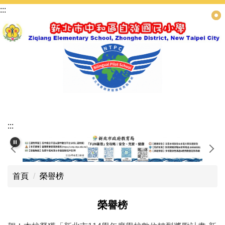
跳
:::
到
主
要
內
容
區
:::
首頁
榮譽榜
榮譽榜