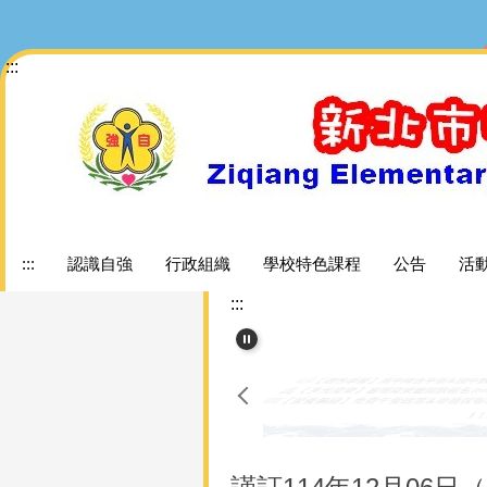
跳
到
:::
主
要
內
容
區
:::
認識自強
行政組織
學校特色課程
公告
活
:::