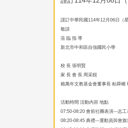
謹訂114年12月06
謹訂中華民國114年12月06日
敬請
蒞 臨 指 導
新北市中和區自強國民小學
校 長 張明賢
家 長 會 長 周采靚
賴萬年文教基金會董事長 粘舜權 
活動時間 活動內容 地點
07:50-08:20 會前社團表演-
08:20-08:45 典禮---運動員