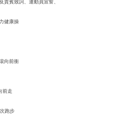
紹來賓及貴賓致詞、運動員宣誓、
：活力健康操
：滾滾向前衝
向前走
計名次跑步