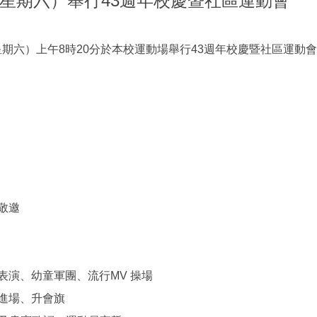
日（星期六）舉行43週年校慶暨社區運動會
（星期六）上午8時20分於本校運動場舉行43週年校慶暨社區運動
敬邀
--志工表演、幼童軍團、流行MV 操場
與會旗進場、升會旗