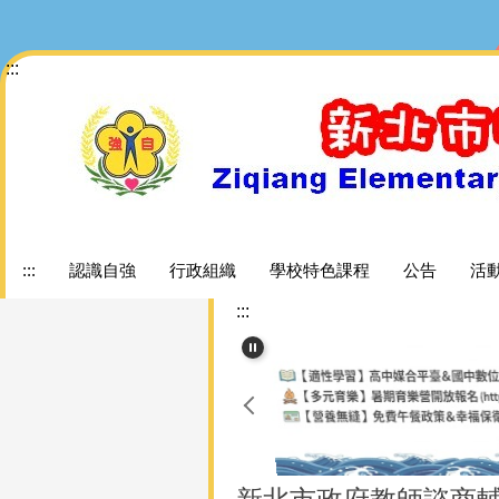
跳
到
:::
主
要
內
容
區
:::
認識自強
行政組織
學校特色課程
公告
活
:::