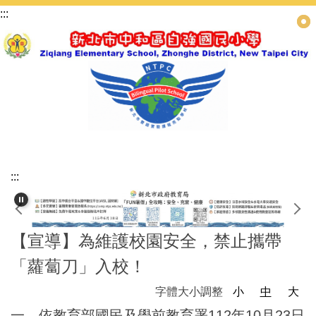
跳
:::
到
主
要
內
容
區
:::
【宣導】為維護校園安全，禁止攜帶
「蘿蔔刀」入校！
字體大小調整
小
中
大
一、依教育部國民及學前教育署112年10月23日